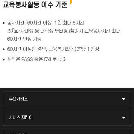
교육봉사활동 이수 기준
봉사시간: 60시간 이상, 1일 최대 8시간
※『교·사대생 등 대학생 튜터링』참여시 교육봉사시간 최대
60시간 인정 가능
60시간 이상인 경우, 교육봉사활동(2학점) 인정
성적은 PASS 혹은 FAIL로 부여
주요서비스
주요서비스
교무회의방송
서비스 지킴이
서비스 지킴이
교수채용
묻고 답하기