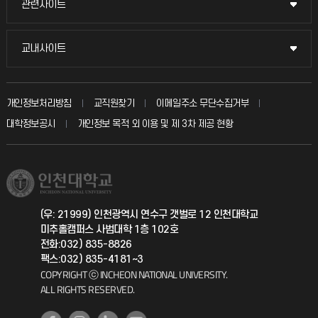
관련사이트
관련사이트
시설예약
불친절신고
국방헬프콜
교내사이트
교내사이트
인터넷증명
자주 묻는 질문(FAQ)
발전기금
교수회
입학안내
개인정보처리방침
교직원찾기
이메일주소 무단수집거부
칭찬마당
산학협력단
교육혁신본부
대학정보공시
개인정보 목적 외 이용 및 제 3차 제공 현황
직원채용
학생서비스 지킴이
소비자생활협동조합
국제교류과
취업정보(학생)
총동문회
국제지원과
(우: 21999) 인천광역시 연수구 갯벌로 12 인천대학교
미추홀캠퍼스 사범대학 1층 102호
공자아카데미
전화:032) 835-8826
팩스:032) 835-4181~3
기초교육원
COPYRIGHT ⓒ INCHEON NATIONAL UNIVERSITY.
ALL RIGHTS RESERVED.
공학교육혁신센터