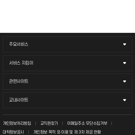
주요서비스
주요서비스
교무회의방송
서비스 지킴이
서비스 지킴이
교수채용
묻고 답하기
관련사이트
관련사이트
시설예약
불친절신고
국방헬프콜
교내사이트
교내사이트
인터넷증명
자주 묻는 질문(FAQ)
발전기금
교수회
입학안내
개인정보처리방침
교직원찾기
이메일주소 무단수집거부
칭찬마당
산학협력단
교육혁신본부
대학정보공시
개인정보 목적 외 이용 및 제 3차 제공 현황