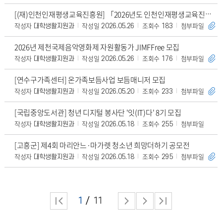
[(재)인천인재평생교육진흥원] 「2026년도 인천인재평생교육진흥원 대학생 해외봉사」 장학생
작성자
작성일
조회수
첨부파일
대학생활지원과
2026.05.26
183
2026년 제천국제음악영화제 자원활동가 JIMFFree 모집
작성자
작성일
조회수
첨부파일
대학생활지원과
2026.05.26
176
[연수구가족센터] 온가족보듬사업 보듬매니저 모집
작성자
작성일
조회수
첨부파일
대학생활지원과
2026.05.20
233
[국립중앙도서관] 청년 디지털 봉사단 '잇(IT)다' 8기 모집
작성자
작성일
조회수
첨부파일
대학생활지원과
2026.05.18
255
[고흥군] 제4회 마리안느·마가렛 청소년 희망더하기 공모전
작성자
작성일
조회수
첨부파일
대학생활지원과
2026.05.18
295
1
11