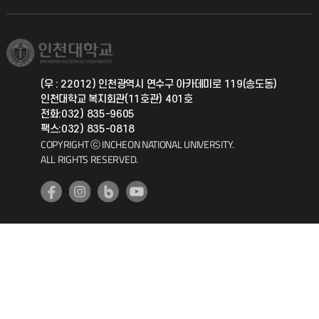
직원채용
학생서비스 지킴이
소비자생활협동조합
국제교류과
취업정보(학생)
총동문회
국제지원과
(우 : 22012) 인천광역시 연수구 아카데미로 119(송도동)
인천대학교 복지회관(11호관) 401호
공자아카데미
전화:032) 835-9605
팩스:032) 835-0818
기초교육원
COPYRIGHT ⓒ INCHEON NATIONAL UNIVERSITY.
ALL RIGHTS RESERVED.
공학교육혁신센터
대학생활상담센터
사회봉사센터
생활원